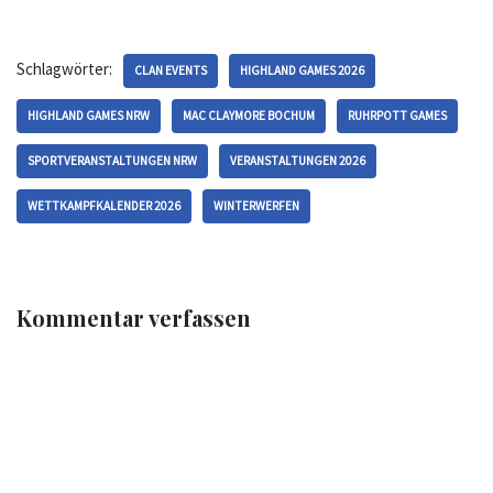
Schlagwörter:
CLAN EVENTS
HIGHLAND GAMES 2026
HIGHLAND GAMES NRW
MAC CLAYMORE BOCHUM
RUHRPOTT GAMES
SPORTVERANSTALTUNGEN NRW
VERANSTALTUNGEN 2026
WETTKAMPFKALENDER 2026
WINTERWERFEN
Kommentar verfassen