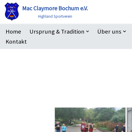
Mac Claymore Bochum e.V.
Zum
Highland Sportverein
Inhalt
Home
Ursprung & Tradition
Über uns
springen
Kontakt