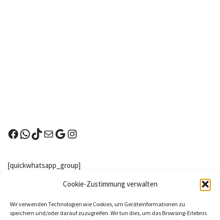
[quickwhatsapp_group]
Nachster Wettkampf
Cookie-Zustimmung verwalten
Kreuzau (NRW) - Highlands Games Kreuzau
Wir verwenden Technologien wie Cookies, um Geräteinformationen zu
2026
speichern und/oder darauf zuzugreifen. Wir tun dies, um das Browsing-Erlebnis