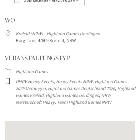
ZUM KALENDER HINZUFÜGEN
ICS herunterladen
Google Kalender
WO
Krefeld (NRW) - Highland Games Uerdingen
Burg L'inn, 47809 Krefeld, NRW
VERANSTALTUNGSTYP
Highland Games
DHGV Heavy Events
,
Heavy Events NRW
,
Highland Games
2026 Uerdingen
,
Highland Games Deutschland 2026
,
Highland
Games Krefeld
,
Highland Games Uerdingen
,
NRW
Meisterschaft Heavy
,
Team Highland Games NRW