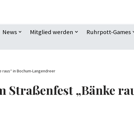
News
Mitglied werden
Ruhrpott-Games
e raus“ in Bochum-Langendreer
 Straßenfest „Bänke ra