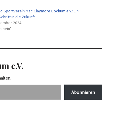
nd Sportverein Mac Claymore Bochum e.V.: Ein
chritt in die Zukunft
vember 2024
gemein"
m e.V.
alten.
Abonnieren