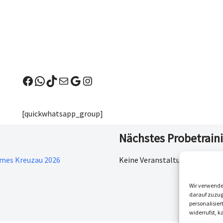
[quickwhatsapp_group]
Nächstes Probetrain
ames Kreuzau 2026
Keine Veranstaltungen
Wir verwende
darauf zuzugr
personalisie
widerrufst, 