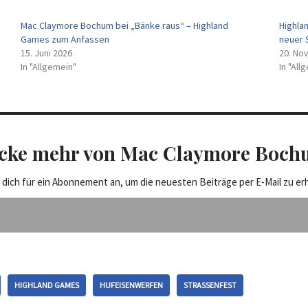
Mac Claymore Bochum bei „Bänke raus“ – Highland
Highla
Games zum Anfassen
neuer S
15. Juni 2026
20. No
In "Allgemein"
In "All
cke mehr von Mac Claymore Bochu
 dich für ein Abonnement an, um die neuesten Beiträge per E-Mail zu erh
HIGHLAND GAMES
HUFEISENWERFEN
STRASSENFEST