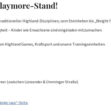
Claymore-Stand!
aditioneller Highland-Disziplinen, vom Steinheben bis „Weight f
gkeit – Kinder wie Erwachsene sind eingeladen mitzumachen.
um Highland Games, Kraftsport und unsere Trainingseinheiten.
eer (zwischen Lünsender & Ümminger Straße)
änke raus“-Seite
.