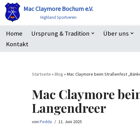
Mac Claymore Bochum e.V.
Zum
Highland Sportverein
Inhalt
Home
Ursprung & Tradition
Über uns
springen
Kontakt
Startseite
»
Blog
»
Mac Claymore beim Straßenfest „Bänk
Mac Claymore beim
Langendreer
von
Pedda
11. Juni 2025