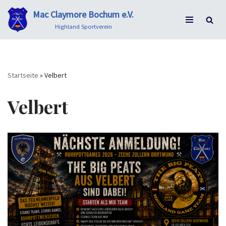
Mac Claymore Bochum e.V.
Zum
Highland Sportverein
Inhalt
springen
Startseite
»
Velbert
Velbert