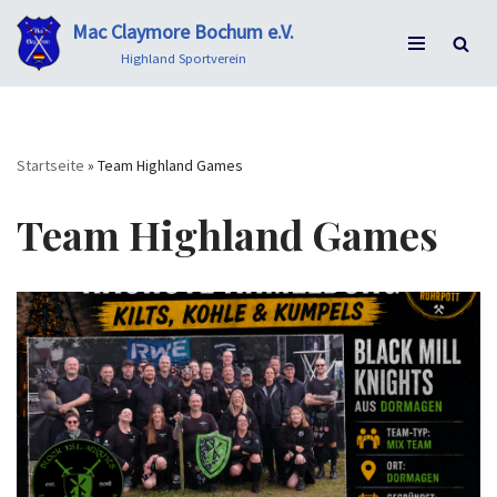
Mac Claymore Bochum e.V.
Zum
Highland Sportverein
Inhalt
springen
Startseite
»
Team Highland Games
Team Highland Games