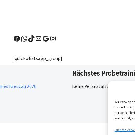
[quickwhatsapp_group]
Nächstes Probetrain
ames Kreuzau 2026
Keine Veranstaltungen
Wir verwende
darauf zuzugr
personalisie
widerrufst, 
Dienste verw