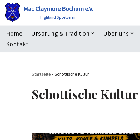
Mac Claymore Bochum e.V.
Zum
Highland Sportverein
Inhalt
Home
Ursprung & Tradition
Über uns
springen
Kontakt
Startseite
»
Schottische Kultur
Schottische Kultur