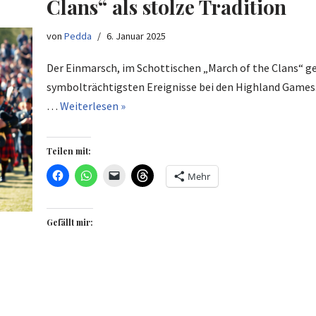
Clans“ als stolze Tradition
von
Pedda
6. Januar 2025
Der Einmarsch, im Schottischen „March of the Clans“ ge
symbolträchtigsten Ereignisse bei den Highland Games
…
Weiterlesen »
Teilen mit:
Mehr
Gefällt mir: