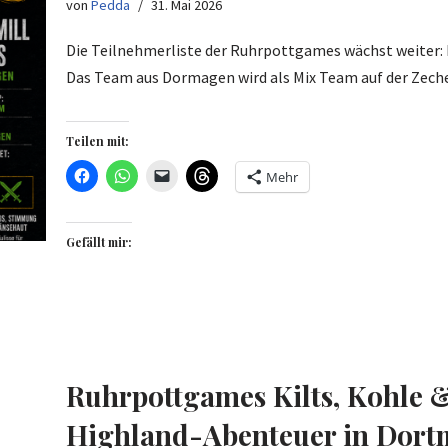
von
Pedda
31. Mai 2026
Die Teilnehmerliste der Ruhrpottgames wächst weiter: D
Das Team aus Dormagen wird als Mix Team auf der Ze
Teilen mit:
Mehr
Gefällt mir:
Ruhrpottgames Kilts, Kohle 
Highland-Abenteuer in Dor