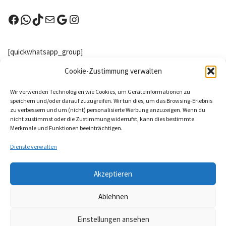
[quickwhatsapp_group]
Nachster Wettkampf
Cookie-Zustimmung verwalten
Kreuzau (NRW) - Highlands Games Kreuzau
Wir verwenden Technologien wie Cookies, um Geräteinformationen zu
2026
speichern und/oder darauf zuzugreifen. Wir tun dies, um das Browsing-Erlebnis
zu verbessern und um (nicht) personalisierte Werbung anzuzeigen. Wenn du
8 Aug. 26
nicht zustimmst oder die Zustimmung widerrufst, kann dies bestimmte
Merkmale und Funktionen beeinträchtigen.
Kreuzau
Dienste verwalten
Nächstes Probetraining
Akzeptieren
Keine Veranstaltungen
Anmelden
Ablehnen
Einstellungen ansehen