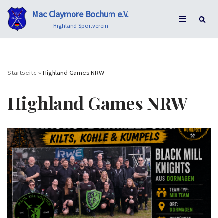
Mac Claymore Bochum e.V.
Zum
Highland Sportverein
Inhalt
springen
Startseite
»
Highland Games NRW
Highland Games NRW