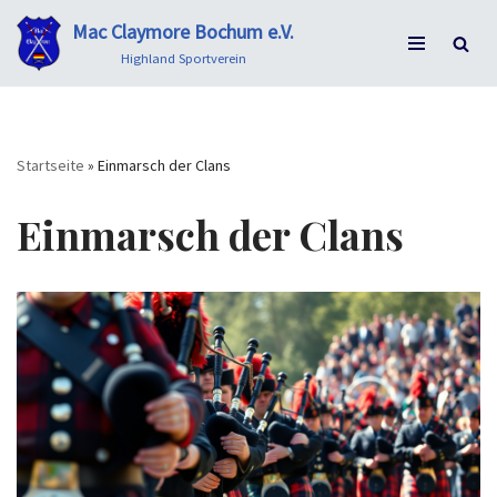
Mac Claymore Bochum e.V.
Zum
Highland Sportverein
Inhalt
springen
Startseite
»
Einmarsch der Clans
Einmarsch der Clans