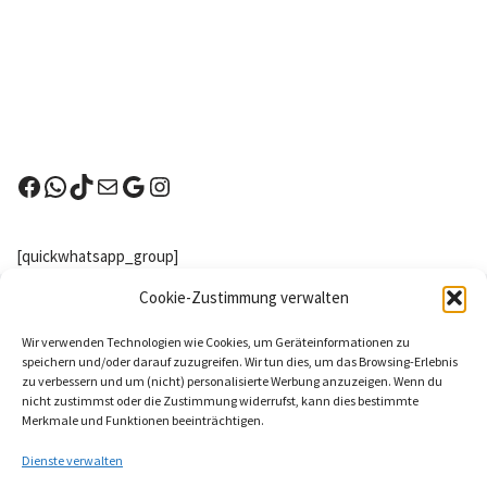
[quickwhatsapp_group]
Nachster Wettkampf
Cookie-Zustimmung verwalten
Kreuzau (NRW) - Highlands Games Kreuzau
Wir verwenden Technologien wie Cookies, um Geräteinformationen zu
2026
speichern und/oder darauf zuzugreifen. Wir tun dies, um das Browsing-Erlebnis
zu verbessern und um (nicht) personalisierte Werbung anzuzeigen. Wenn du
8 Aug. 26
nicht zustimmst oder die Zustimmung widerrufst, kann dies bestimmte
Merkmale und Funktionen beeinträchtigen.
Kreuzau
Dienste verwalten