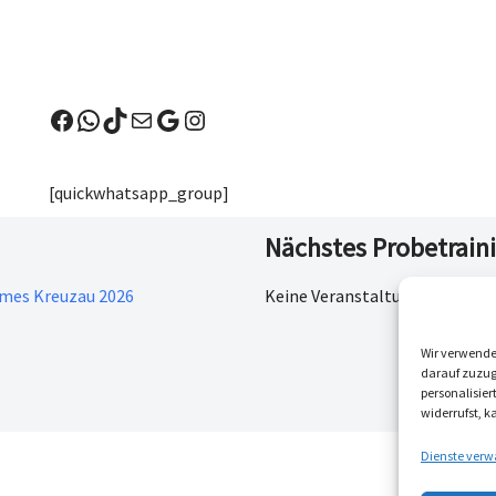
[quickwhatsapp_group]
Nächstes Probetrain
ames Kreuzau 2026
Keine Veranstaltungen
Wir verwende
darauf zuzugr
personalisie
widerrufst, 
Dienste verw