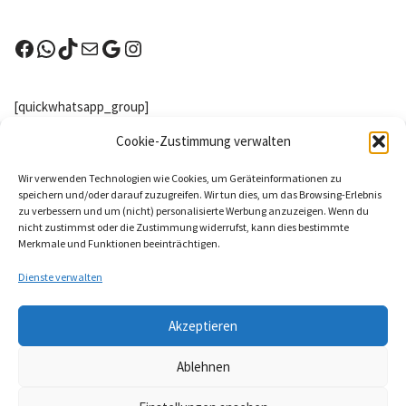
[quickwhatsapp_group]
Nachster Wettkampf
Cookie-Zustimmung verwalten
Kreuzau (NRW) - Highlands Games Kreuzau
Wir verwenden Technologien wie Cookies, um Geräteinformationen zu
2026
speichern und/oder darauf zuzugreifen. Wir tun dies, um das Browsing-Erlebnis
zu verbessern und um (nicht) personalisierte Werbung anzuzeigen. Wenn du
8 Aug. 26
nicht zustimmst oder die Zustimmung widerrufst, kann dies bestimmte
Merkmale und Funktionen beeinträchtigen.
Kreuzau
Dienste verwalten
Nächstes Probetraining
Akzeptieren
Keine Veranstaltungen
Anmelden
Ablehnen